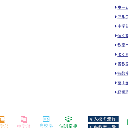
ホー
アル
中学
個別
教室
よく
各教
各教
富山
経営