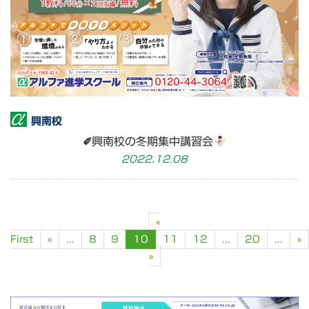
興南校
✐興南校の冬期集中講習会
2022.12.08
«
First
«
...
8
9
10
11
12
...
20
...
»
»