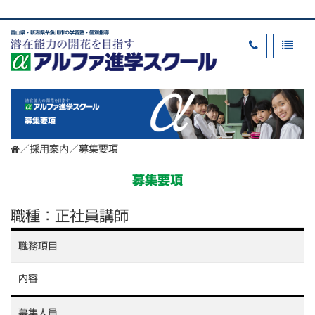
富山県・新潟県糸魚川市の学習塾・個別指導
募集要項
／
採用案内
／
募集要項
募集要項
職種：正社員講師
職務項目
内容
募集人員