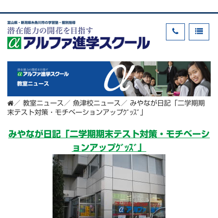
富山県・新潟県糸魚川市の学習塾・個別指導
教室ニュース
／
教室ニュース
／
魚津校ニュース
／
みやなが日記「二学期期
末テスト対策・モチベーションアップｸﾞｯｽﾞ」
みやなが日記「二学期期末テスト対策・モチベーシ
ョンアップｸﾞｯｽﾞ」