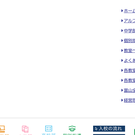
ホー
アル
中学
個別
教室
よく
各教
各教
富山
経営