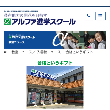
富山県・新潟県糸魚川市の学習塾・個別指導
教室ニュース
／
教室ニュース
／
入善校ニュース
／
合格というギフト
合格というギフト