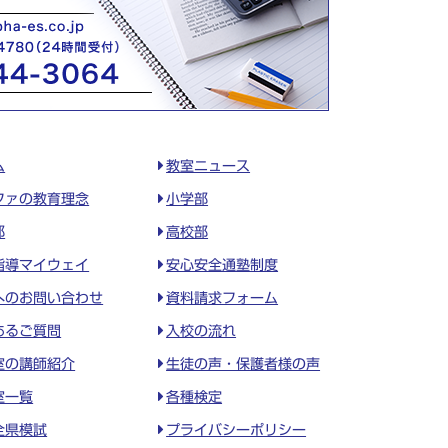
ム
教室ニュース
ファの教育理念
小学部
部
高校部
指導マイウェイ
安心安全通塾制度
へのお問い合わせ
資料請求フォーム
あるご質問
入校の流れ
室の講師紹介
生徒の声・保護者様の声
室一覧
各種検定
全県模試
プライバシーポリシー