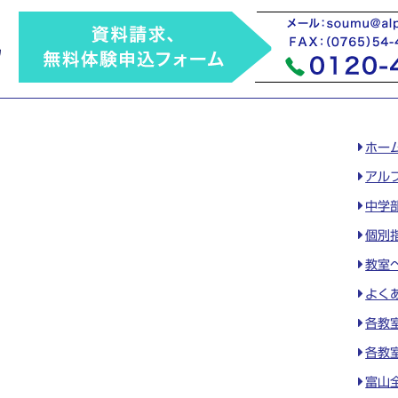
ホー
アル
中学
個別
教室
よく
各教
各教
富山