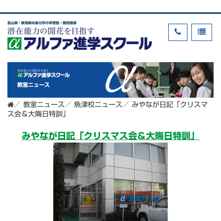
富山県・新潟県糸魚川市の学習塾・個別指導
教室ニュース
／
教室ニュース
／
魚津校ニュース
／
みやなが日記「クリスマ
ス会＆大晦日特訓」
みやなが日記「クリスマス会＆大晦日特訓」