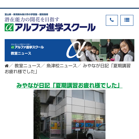
富山県・新潟県糸魚川市の学習塾・個別指導
教室ニュース
／
教室ニュース
／
魚津校ニュース
／
みやなが日記「夏期講習
お疲れ様でした」
みやなが日記「夏期講習お疲れ様でした」