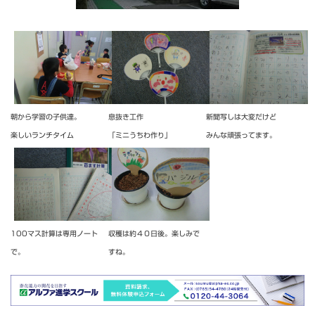
朝から学習の子供達。
息抜き工作
新聞写しは大変だけど
楽しいランチタイム
「ミニうちわ作り」
みんな頑張ってます。
100マス計算は専用ノート
収穫は約４０日後。楽しみで
で。
すね。