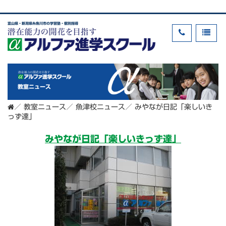
富山県・新潟県糸魚川市の学習塾・個別指導
教室ニュース
／
教室ニュース
／
魚津校ニュース
／
みやなが日記「楽しいき
っず達」
みやなが日記「楽しいきっず達」