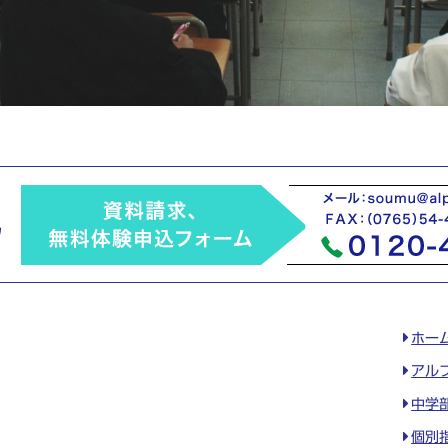
ホー
アル
中学
個別