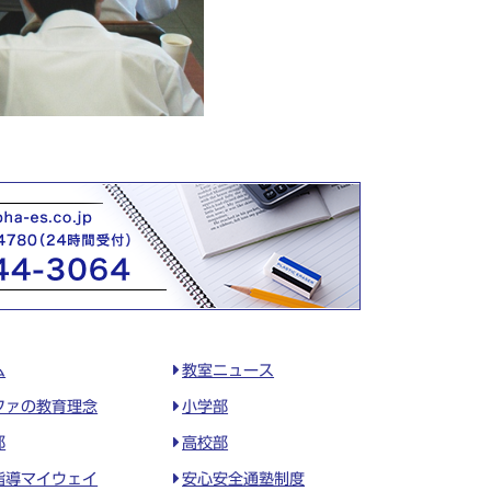
ム
教室ニュース
ファの教育理念
小学部
部
高校部
指導マイウェイ
安心安全通塾制度