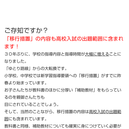
2009年に中学1年生になった学年の（現在では中学2年生）数
学・理科の標準授業時数は、以前に比べて大幅に増えまし
た。
ご存知ですか？
「移行措置」の内容も高校入試の出題範囲に含まれ
ます！
３０年ぶりに、学校の指導内容と指導時間が
大幅に増える
ことに
なりました。
「ゆとり路線」からの大転換です。
小学校、中学校では新学習指導要領への「移行措置」がすでに昨
春より始まっています。
お子さんたちが教科書のほかに分厚い「補助教材」をもらってい
るのを親御さんたちも
目にされていることでしょう。
そして、当然のことながら、移行措置の内容は
高校入試の出題範
囲
にも含まれています。
教科書と同様、補助教材についても確実に身につけていく必要が