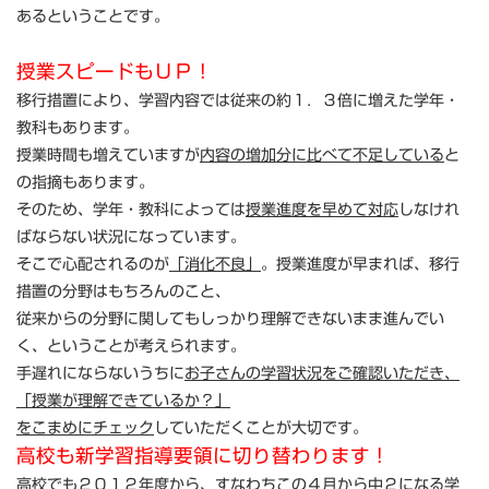
あるということです。
授業スピードもＵＰ！
移行措置により、学習内容では従来の約１．３倍に増えた学年・
教科もあります。
授業時間も増えていますが
内容の増加分に比べて不足している
と
の指摘もあります。
そのため、学年・教科によっては
授業進度を早めて対応
しなけれ
ばならない状況になっています。
そこで心配されるのが
「消化不良」
。授業進度が早まれば、移行
措置の分野はもちろんのこと、
従来からの分野に関してもしっかり理解できないまま進んでい
く、ということが考えられます。
手遅れにならないうちに
お子さんの学習状況をご確認いただき、
「授業が理解できているか？」
をこまめにチェック
していただくことが大切です。
高校も新学習指導要領に切り替わります！
高校でも２０１２年度から、すなわちこの４月から中２になる学