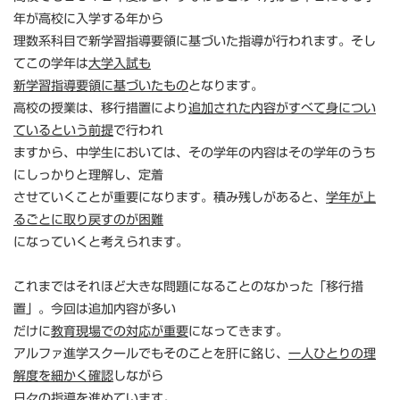
年が高校に入学する年から
理数系科目で新学習指導要領に基づいた指導が行われます。そし
てこの学年は
大学入試も
新学習指導要領に基づいたもの
となります。
高校の授業は、移行措置により
追加された内容がすべて身につい
ているという前提
で行われ
ますから、中学生においては、その学年の内容はその学年のうち
にしっかりと理解し、定着
させていくことが重要になります。積み残しがあると、
学年が上
るごとに取り戻すのが困難
になっていくと考えられます。
これまではそれほど大きな問題になることのなかった「移行措
置」。今回は追加内容が多い
だけに
教育現場での対応が重要
になってきます。
アルファ進学スクールでもそのことを肝に銘じ、
一人ひとりの理
解度を細かく確認
しながら
日々の指導を進めています。