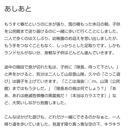
あしあと
もうすぐ春だというのに氷が張り、雪の積もった休日の朝。子供
を公民館まで送り届けるのに一緒に歩いて行くことにしました。
二人で歩くのは久しぶり。幼稚園のお迎えを思い出しましたが、
もう手をつなぐこともなく、しっかりとした足取りです。しかも
ランドセルがない分、身軽な子供はどんどん進んでいきます。
途中の階段で息が切れた私は、子供に「隊長、待って下さい。」
と声をかけると、気分は二人して山岳登山隊。久々の「ごっこ遊
び」は調子を上げていきます。「ここは海抜○○m。山頂（公民
館）まではもう少しだ。」「隊長あの鳥は何でしょう？」「あ
あ、あれは絶滅危惧種の黒雷鳥だ！（本当はカラスです）」な
ど、大笑いしながら到着しました。
こんなばかげた遊びも、どれだけ一緒にできるのかなぁと、一人
帰り道を歩いていました。見渡す限り真っ青な空の下、キラキラ