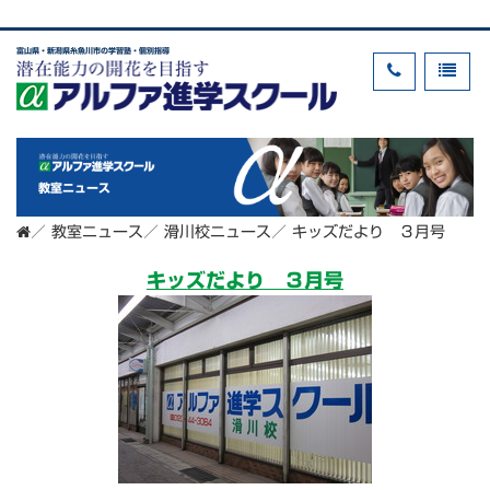
富山県・新潟県糸魚川市の学習塾・個別指導
教室ニュース
／
教室ニュース
／
滑川校ニュース
／
キッズだより ３月号
キッズだより ３月号