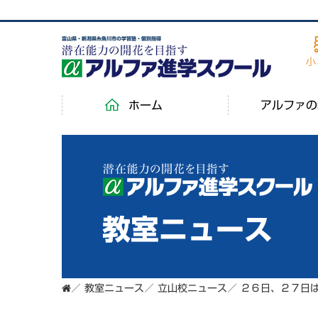
富山県・新潟県糸魚川市の学習塾・個別指導
ホーム
アルファの
教室ニュース
／
教室ニュース
／
立山校ニュース
／
２６日、２７日