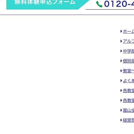
ホー
アル
中学
個別
教室
よく
各教
各教
富山
経営