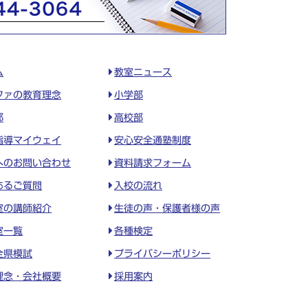
ム
教室ニュース
ファの教育理念
小学部
部
高校部
指導マイウェイ
安心安全通塾制度
へのお問い合わせ
資料請求フォーム
あるご質問
入校の流れ
室の講師紹介
生徒の声・保護者様の声
室一覧
各種検定
全県模試
プライバシーポリシー
理念・会社概要
採用案内