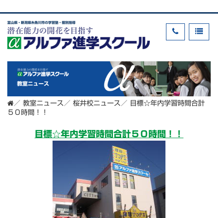
富山県・新潟県糸魚川市の学習塾・個別指導
教室ニュース
／
教室ニュース
／
桜井校ニュース
／
目標☆年内学習時間合計
５０時間！！
目標☆年内学習時間合計５０時間！！