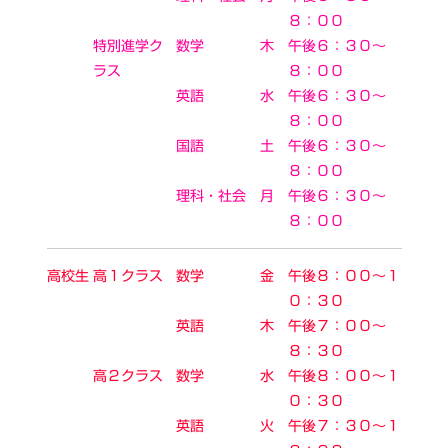
８：００
特別進学ク
数学
木
午後６：３０～
ラス
８：００
英語
水
午後６：３０～
８：００
国語
土
午後６：３０～
８：００
理科・社会
月
午後６：３０～
８：００
高校生
高１クラス
数学
金
午後８：００～１
０：３０
英語
木
午後７：００～
８：３０
高２クラス
数学
水
午後８：００～１
０：３０
英語
火
午後７：３０～１