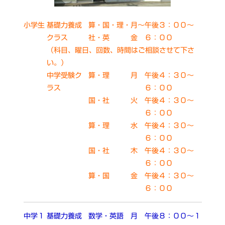
小学生
基礎力養成
算・国・理・
月～
午後３：００～
クラス
社・英
金
６：００
（科目、曜日、回数、時間はご相談させて下さ
い。）
中学受験ク
算・理
月
午後４：３０～
ラス
６：００
国・社
火
午後４：３０～
６：００
算・理
水
午後４：３０～
６：００
国・社
木
午後４：３０～
６：００
算・国
金
午後４：３０～
６：００
中学１
基礎力養成
数学・英語
月
午後８：００～１