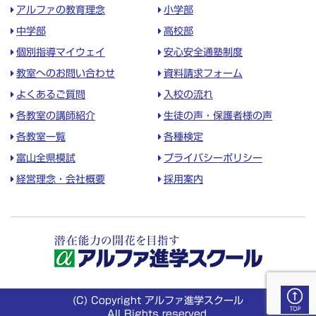
アルファの教育理念
小学部
中学部
高校部
個別指導マイウェイ
安心安全通塾制度
教室へのお問い合わせ
資料請求フォーム
よくあるご質問
入校の流れ
各教室の講師紹介
生徒の声・保護者様の声
各教室一覧
各種検定
富山全県模試
プライバシーポリシー
経営理念・会社概要
採用案内
(C) Copyright アルファ進学スクール
All Rights reserved.