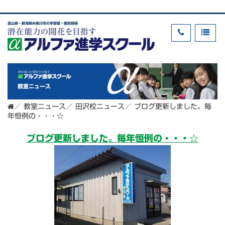
富山県・新潟県糸魚川市の学習塾・個別指導
教室ニュース
／
教室ニュース
／
田沢校ニュース
／
ブログ更新しました。毎
年恒例の・・・☆
ブログ更新しました。毎年恒例の・・・☆