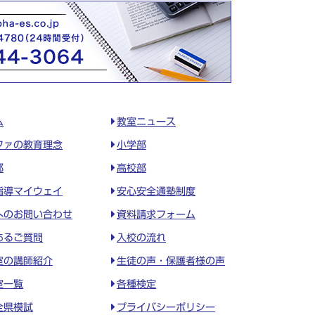
ム
教室ニュース
ファの教育理念
小学部
部
高校部
指導マイウェイ
安心安全通塾制度
へのお問い合わせ
資料請求フォーム
あるご質問
入校の流れ
室の講師紹介
生徒の声・保護者様の声
室一覧
各種検定
全県模試
プライバシーポリシー