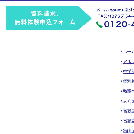
ホー
アル
中学
個別
教室
よく
各教
各教
富山