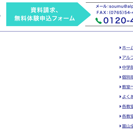
ホー
アル
中学
個別
教室
よく
各教
各教
富山