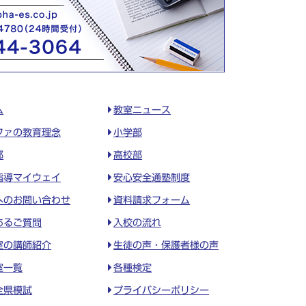
ム
教室ニュース
ファの教育理念
小学部
部
高校部
指導マイウェイ
安心安全通塾制度
へのお問い合わせ
資料請求フォーム
あるご質問
入校の流れ
室の講師紹介
生徒の声・保護者様の声
室一覧
各種検定
全県模試
プライバシーポリシー