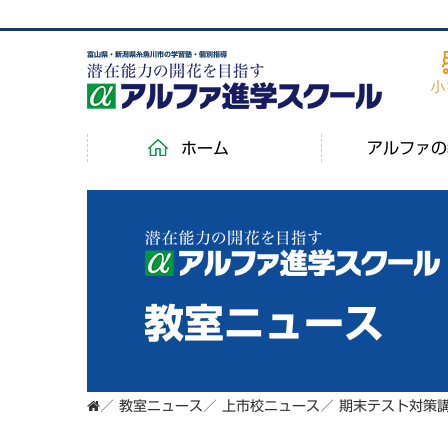
富山県・新潟県糸魚川市の学習塾・個別指導
ホーム
アルファの
教室ニュース
／
教室ニュース
／
上市校ニュース
／
期末テスト対策