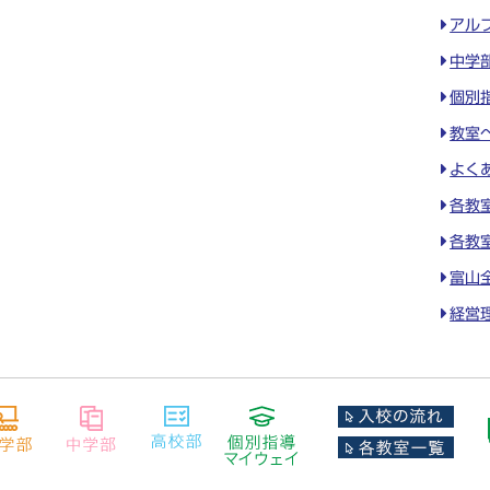
アル
中学
個別
教室
よく
各教
各教
富山
経営