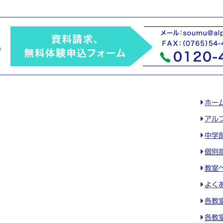
ホー
アル
中学
個別
教室
よく
各教
各教