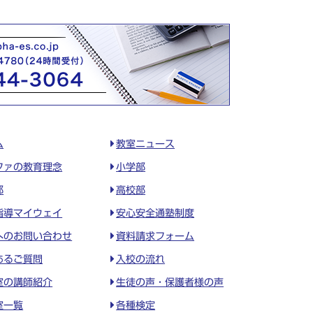
ム
教室ニュース
ファの教育理念
小学部
部
高校部
指導マイウェイ
安心安全通塾制度
へのお問い合わせ
資料請求フォーム
あるご質問
入校の流れ
室の講師紹介
生徒の声・保護者様の声
室一覧
各種検定