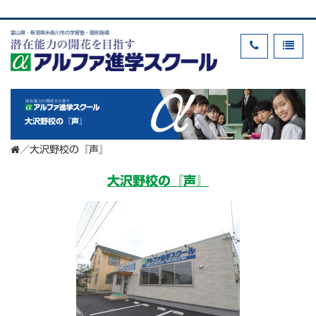
富山県・新潟県糸魚川市の学習塾・個別指導
大沢野校の『声』
／
大沢野校の『声』
大沢野校の『声』