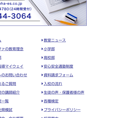
ム
教室ニュース
ファの教育理念
小学部
部
高校部
指導マイウェイ
安心安全通塾制度
へのお問い合わせ
資料請求フォーム
あるご質問
入校の流れ
室の講師紹介
生徒の声・保護者様の声
室一覧
各種検定
全県模試
プライバシーポリシー