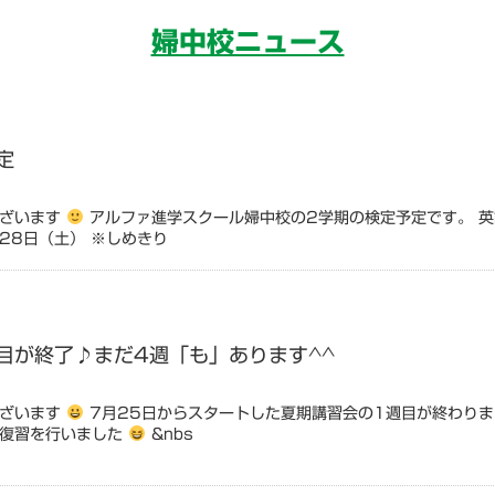
婦中校ニュース
定
ございます
アルファ進学スクール婦中校の2学期の検定予定です。 英語
28日（土） ※しめきり
目が終了♪まだ4週「も」あります^^
ございます
7月25日からスタートした夏期講習会の1週目が終わりま
の復習を行いました
&nbs