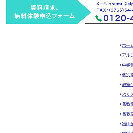
ホー
アル
中学
個別
教室
よく
各教
各教
富山