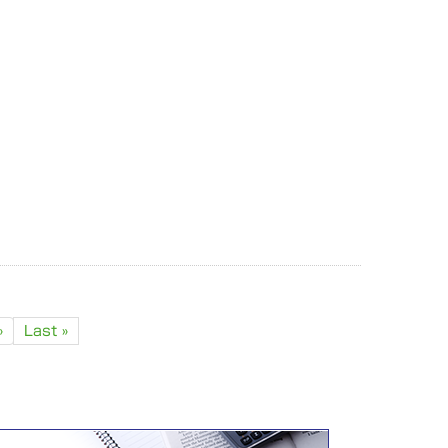
»
Last »