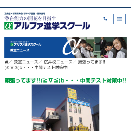
富山県・新潟県糸魚川市の学習塾・個別指導
教室ニュース
／
教室ニュース
／
桜井校ニュース
／
頑張ってます!!
(≧∇≦)b・・・中間テスト対策中!!
頑張ってます!!(≧∇≦)b・・・中間テスト対策中!!