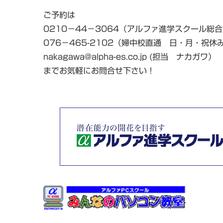
ご予約は
0210－44－3064（アルファ進学スクール総
076－465-2102（婦中校直通 日・月・祝休
nakagawa@alpha-es.co.jp (担当 ナカガワ）
までお気軽にお問合せ下さい！