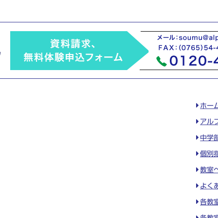
ホー
アル
中学
個別
教室
よく
各教
各教