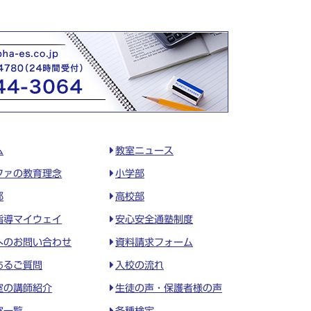
ム
教室ニュース
ファの教育理念
小学部
部
高校部
指導マイウェイ
安心安全通塾制度
へのお問い合わせ
資料請求フォーム
あるご質問
入校の流れ
室の講師紹介
生徒の声・保護者様の声
室一覧
各種検定