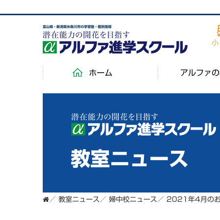
富山県・新潟県糸魚川市の学習塾・個別指導
ホーム
アルファの
教室ニュース
／
教室ニュース
／
婦中校ニュース
／
2021年4月の