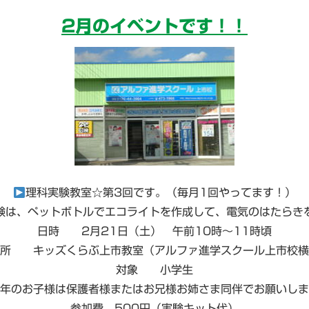
2月のイベントです！！
理科実験教室☆第3回です。（毎月1回やってます！）
験は、ペットボトルでエコライトを作成して、電気のはたらき
日時 2月21日（土） 午前10時～11時頃
場所 キッズくらぶ上市教室（アルファ進学スクール上市校横
対象 小学生
年のお子様は保護者様またはお兄様お姉さま同伴でお願いしま
参加費 500円（実験キット代）