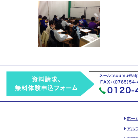
ホー
アル