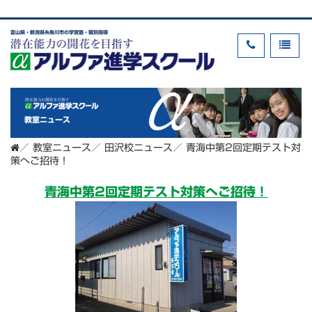
富山県・新潟県糸魚川市の学習塾・個別指導
教室ニュース
／
教室ニュース
／
田沢校ニュース
／
青海中第2回定期テスト対
策へご招待！
青海中第2回定期テスト対策へご招待！