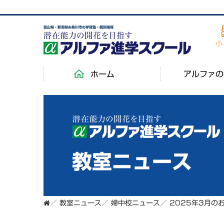
富山県・新潟県糸魚川市の学習塾・個別指導
ホーム
アルファの
教室ニュース
／
教室ニュース
／
婦中校ニュース
／
2025年3月の