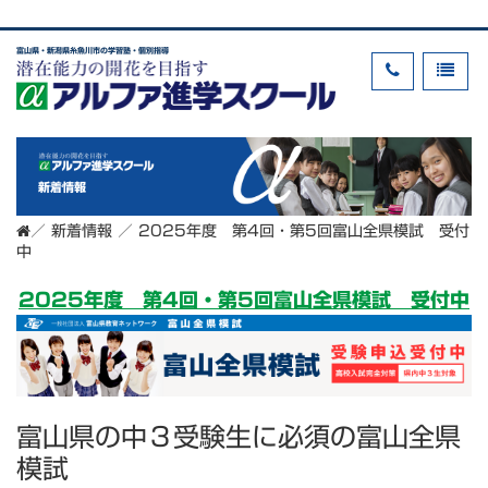
富山県・新潟県糸魚川市の学習塾・個別指導
新着情報
／
新着情報
／
2025年度 第4回・第5回富山全県模試 受付
中
2025年度 第4回・第5回富山全県模試 受付中
富山県の中３受験生に必須の富山全県
模試