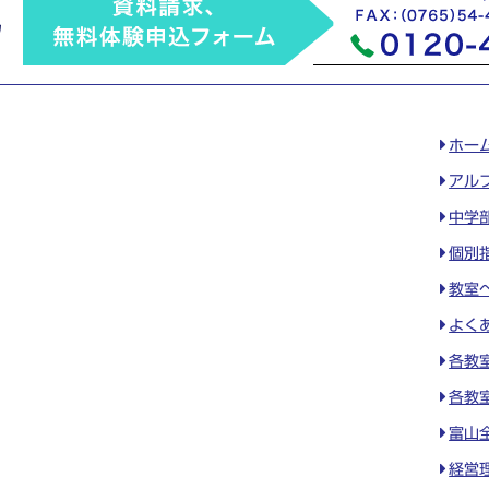
ホー
アル
中学
個別
教室
よく
各教
各教
富山
経営