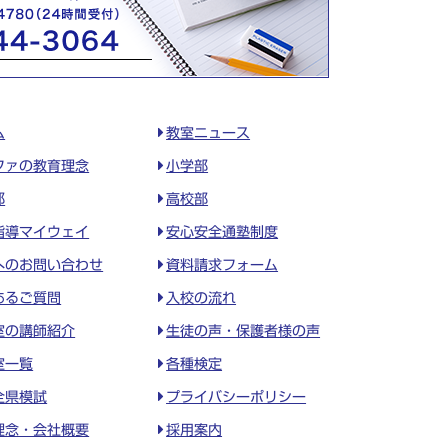
ム
教室ニュース
ファの教育理念
小学部
部
高校部
指導マイウェイ
安心安全通塾制度
へのお問い合わせ
資料請求フォーム
あるご質問
入校の流れ
室の講師紹介
生徒の声・保護者様の声
室一覧
各種検定
全県模試
プライバシーポリシー
理念・会社概要
採用案内