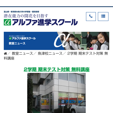
富山県・新潟県糸魚川市の学習塾・個別指導
教室ニュース
／
教室ニュース
／
魚津校ニュース
／
2学期 期末テスト対策 無
料講座
2学期 期末テスト対策 無料講座