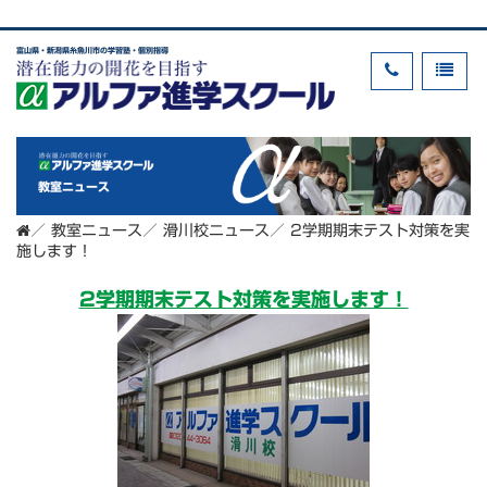
富山県・新潟県糸魚川市の学習塾・個別指導
教室ニュース
／
教室ニュース
／
滑川校ニュース
／
2学期期末テスト対策を実
施します！
2学期期末テスト対策を実施します！