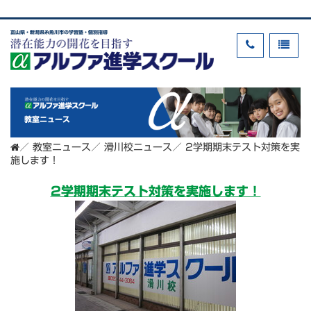
富山県・新潟県糸魚川市の学習塾・個別指導
教室ニュース
／
教室ニュース
／
滑川校ニュース
／
2学期期末テスト対策を実
施します！
2学期期末テスト対策を実施します！