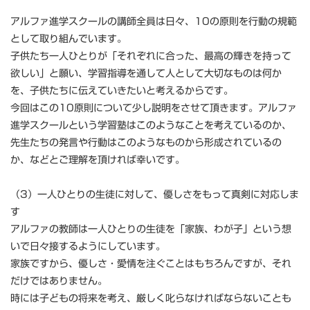
アルファ進学スクールの講師全員は日々、
10の原則
を行動の規範
として取り組んでいます。
子供たち一人ひとりが「それぞれに合った、最高の輝きを持って
欲しい」と願い、学習指導を通して人として大切なものは何か
を、子供たちに伝えていきたいと考えるからです。
今回はこの
10原則
について少し説明をさせて頂きます。アルファ
進学スクールという学習塾はこのようなことを考えているのか、
先生たちの発言や行動はこのようなものから形成されているの
か、などとご理解を頂ければ幸いです。
（3）一人ひとりの生徒に対して、優しさをもって真剣に対応しま
す
アルファの教師は一人ひとりの生徒を「家族、わが子」という想
いで日々接するようにしています。
家族ですから、優しさ・愛情を注ぐことはもちろんですが、それ
だけではありません。
時には子どもの将来を考え、厳しく叱らなければならないことも