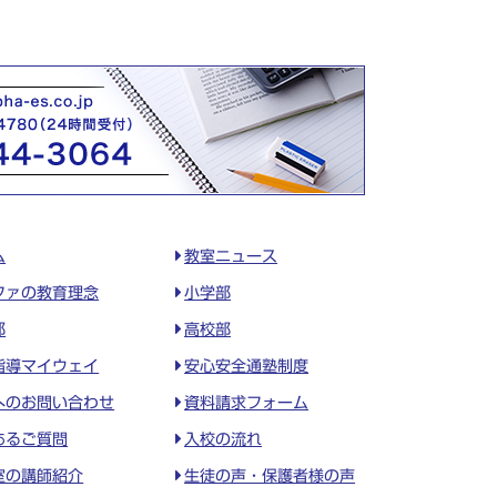
ム
教室ニュース
ファの教育理念
小学部
部
高校部
指導マイウェイ
安心安全通塾制度
へのお問い合わせ
資料請求フォーム
あるご質問
入校の流れ
室の講師紹介
生徒の声・保護者様の声