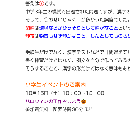
答えは
②
です。
中学3年生の模試で出題された問題ですが、漢字
そして、①のせいじゃく が多かった誤答でした
閑静
は
環境などがひっそりとして静かなこと
とい
静寂
は
物音もせず静かなこと。しんとしてものさ
受験生だけでなく、漢字テストなどで「間違えて
書く練習だけではなく、例文を自分で作ってみる
そうすることで、漢字の形だけではなく意味もあ
小学生イベントのご案内
10月15日（土）10：00～13：00
ハロウィンの工作をしよう
参加費無料 所要時間30分ほど