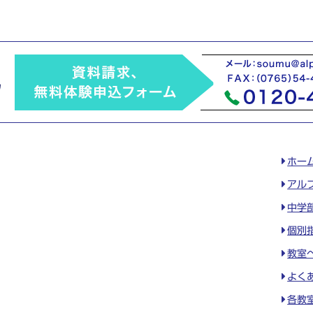
ホー
アル
中学
個別
教室
よく
各教