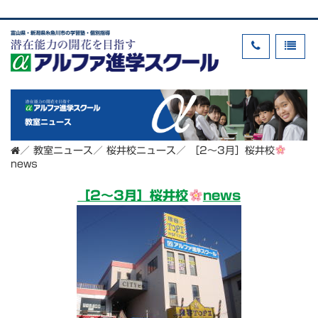
富山県・新潟県糸魚川市の学習塾・個別指導
教室ニュース
／
教室ニュース
／
桜井校ニュース
／
［2～3月］桜井校
news
［2～3月］桜井校
news