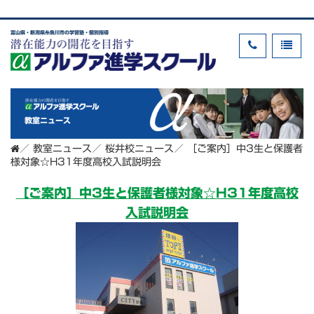
富山県・新潟県糸魚川市の学習塾・個別指導
教室ニュース
／
教室ニュース
／
桜井校ニュース
／
［ご案内］中3生と保護者
様対象☆H31年度高校入試説明会
［ご案内］中3生と保護者様対象☆H31年度高校
入試説明会