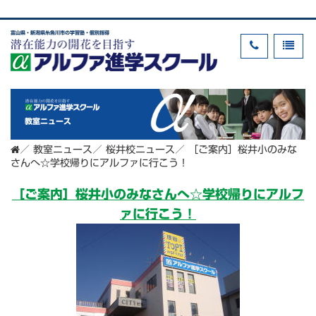
富山県・新潟県糸魚川市の学習塾・個別指導
教室ニュース
／
教室ニュース
／
桜井校ニュース
／
［ご案内］桜井小のみな
さんへ☆学校帰りにアルファに行こう！
［ご案内］桜井小のみなさんへ☆学校帰りにアルフ
ァに行こう！