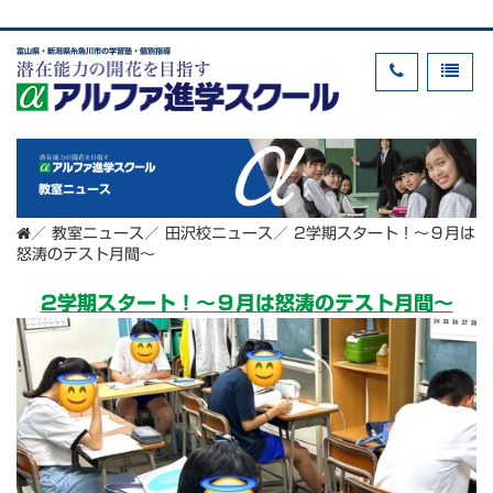
富山県・新潟県糸魚川市の学習塾・個別指導
教室ニュース
／
教室ニュース
／
田沢校ニュース
／
2学期スタート！～９月は
怒涛のテスト月間～
2学期スタート！～９月は怒涛のテスト月間～