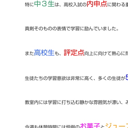
中３生
内申点
特に
は、高校入試の
に関わる
真剣そのものの表情で学習に励んでいました。
高校生
評定点
また
も、
向上に向けて熱心に
生徒たちの学習意欲は非常に高く、多くの生徒が
教室内には学習に打ち込む静かな雰囲気が漂い、
お菓子
ジュー
今週も休憩時間には恒例の
と