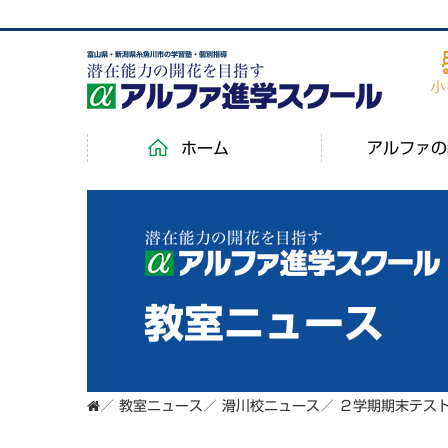
富山県・新潟県糸魚川市の学習塾・個別指導
ホーム
アルファの
教室ニュース
／
教室ニュース
／
滑川校ニュース
／
２学期期末テス