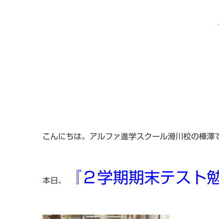
こんにちは。アルファ進学スクール滑川校の樺澤
『２学期期末テスト
本日、