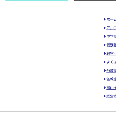
ホー
アル
中学
個別
教室
よく
各教
各教
富山
経営