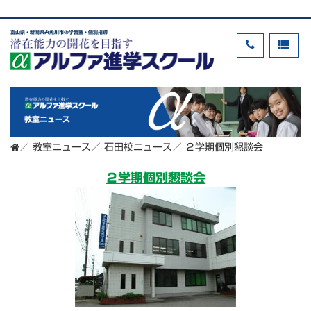
富山県・新潟県糸魚川市の学習塾・個別指導
教室ニュース
／
教室ニュース
／
石田校ニュース
／
２学期個別懇談会
２学期個別懇談会