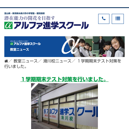
富山県・新潟県糸魚川市の学習塾・個別指導
教室ニュース
／
教室ニュース
／
滑川校ニュース
／
１学期期末テスト対策を
行いました。
１学期期末テスト対策を行いました。