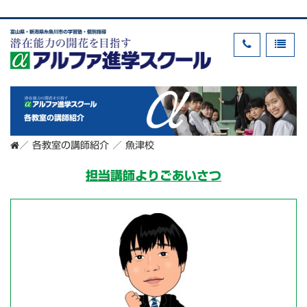
富山県・新潟県糸魚川市の学習塾・個別指導
各教室の講師紹介
／
各教室の講師紹介
／
魚津校
担当講師よりごあいさつ