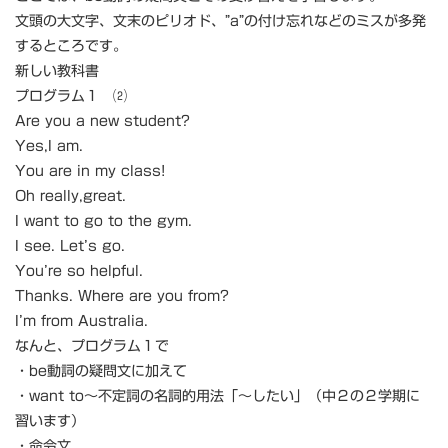
文頭の大文字、文末のピリオド、”a”の付け忘れなどのミスが多発
するところです。
新しい教科書
プログラム１ ⑵
Are you a new student?
Yes,I am.
You are in my class!
Oh really,great.
I want to go to the gym.
I see. Let’s go.
You’re so helpful.
Thanks. Where are you from?
I’m from Australia.
なんと、プログラム１で
・be動詞の疑問文に加えて
・want to～不定詞の名詞的用法「～したい」（中２の２学期に
習います）
・命令文