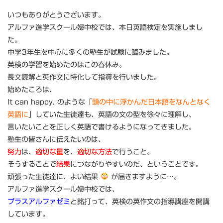
いつもありがとうございます。
アルファ進学スクール婦中校では、本日英語検定を実施しまし
た。
中学3年生を中心に多くの塾生が試験に臨みました。
英検の学習を始めたのはこの春休み。
長文読解と英作文に特化して指導を行いました。
始めたころは、
It can happy. のような「
頭の中に浮かんだ日本語をなんとなく
英語に
」していた生徒達も、英語の文の型を徐々に理解し、
言いたいことを正しく英語で書けるようになってきました。
塾生の皆さんに伝えたいのは、
努力
は、
適切な量
を、
適切な方法
で行うこと。
そうすることで
結果
につながりやすいのだ、ということです。
頑張った生徒達に、よい結果
が届きますように…。
アルファ進学スクール婦中校では、
プラスアルファゼミ
と銘打って、英検の英作文の指導講座を開講
しています。