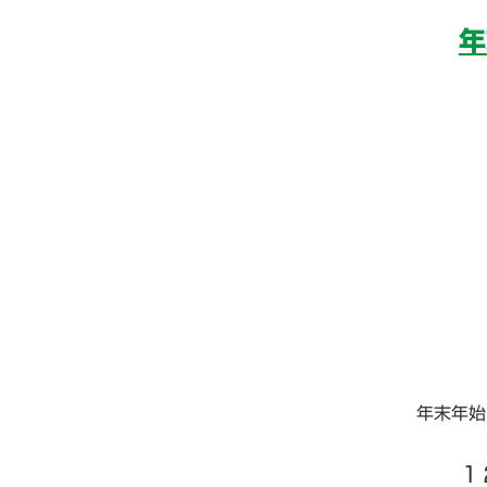
年
年末年始
１