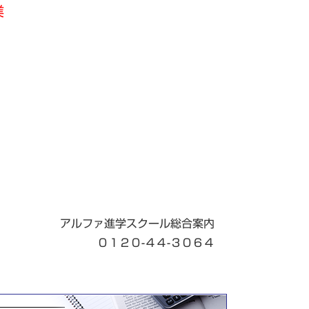
業
）
アルファ進学スクール総合案内
０１２０-４４-３０６４