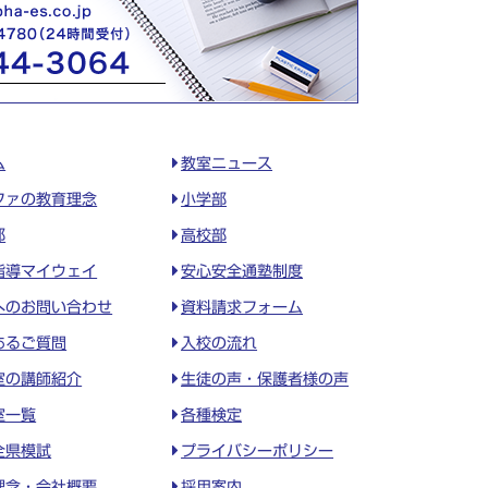
ム
教室ニュース
ファの教育理念
小学部
部
高校部
指導マイウェイ
安心安全通塾制度
へのお問い合わせ
資料請求フォーム
あるご質問
入校の流れ
室の講師紹介
生徒の声・保護者様の声
室一覧
各種検定
全県模試
プライバシーポリシー
理念・会社概要
採用案内