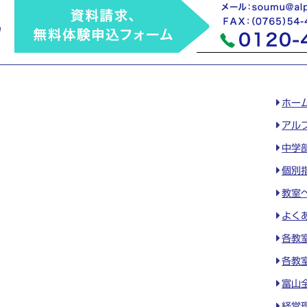
ホー
アル
中学
個別
教室
よく
各教
各教
富山
経営