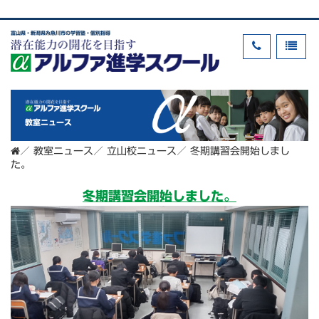
富山県・新潟県糸魚川市の学習塾・個別指導
教室ニュース
／
教室ニュース
／
立山校ニュース
／
冬期講習会開始しまし
た。
冬期講習会開始しました。