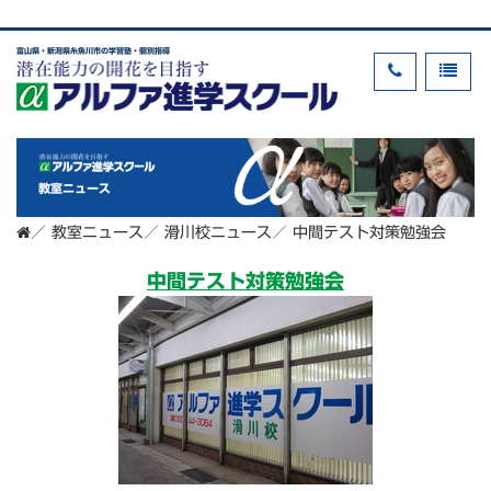
富山県・新潟県糸魚川市の学習塾・個別指導
教室ニュース
／
教室ニュース
／
滑川校ニュース
／
中間テスト対策勉強会
中間テスト対策勉強会